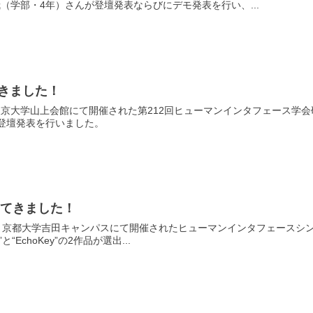
（学部・4年）さんが登壇発表ならびにデモ発表を行い、...
してきました！
、東京大学山上会館にて開催された第212回ヒューマンインタフェース学会研
登壇発表を行いました。
賞してきました！
けて、京都大学吉田キャンパスにて開催されたヒューマンインタフェースシンポジ
“EchoKey”の2作品が選出...