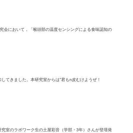
学会研究会において，「喉頭部の温度センシングによる食味認知の
Eに参加してきました。本研究室からは"君もn皮むけようぜ！
本研究室のラボワーク生の土屋彩音（学部・3年）さんが登壇発