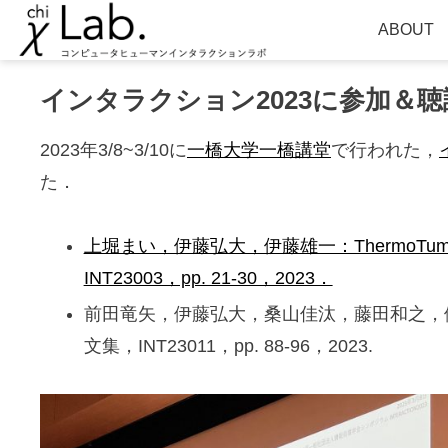
ABOUT
インタラクション2023に参加＆
2023年3/8~3/10に
一橋大学一橋講堂
で行われた，
た．
上堀まい，伊藤弘大，伊藤雄一：ThermoTu
INT23003，pp. 21-30，2023．
前田竜矢，伊藤弘大，桑山佳汰，藤田和之，
文集，INT23011，pp. 88-96，2023.