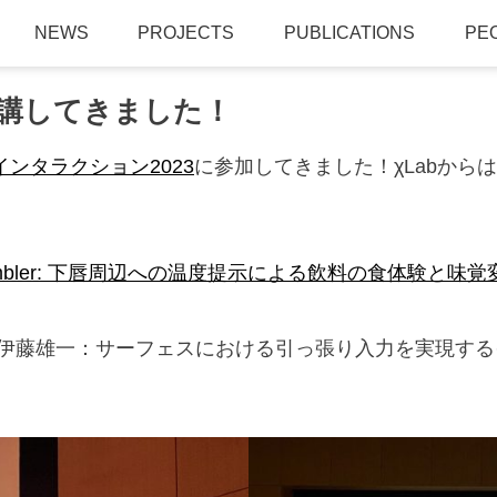
NEWS
PROJECTS
PUBLICATIONS
PE
聴講してきました！
インタラクション2023
に参加してきました！χLabから
mbler: 下唇周辺への温度提示による飲料の食体験と味
伊藤雄一：サーフェスにおける引っ張り入力を実現するイ