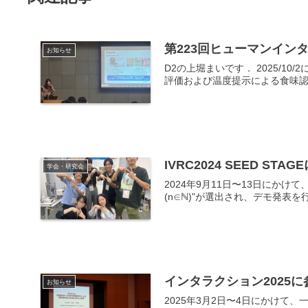
第223回ヒューマンイン
お知らせ
D2の上堀まいです． 2025/
評価および温度提示による食味認
IVRC2024 SEED S
学会・研究会
2024年9月11日〜13日にかけ
(n∈ℕ)"が選出され、デモ発表を行い
インタラクション2025
お知らせ
2025年3月2日〜4日にかけて