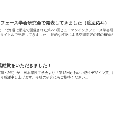
タフェース学会研究会で発表してきました（渡辺佑斗）
10/2に，北海道は網走で開催された第223回ヒューマンインタフェース
タイトルで発表してきました． 動的な植物による空間変容の際の植物の移
奨励賞をいただきました！
・2年）が、日本感性工学会より「第12回かわいい感性デザイン賞」奨励賞
り感謝申し上げます。今後の研究にもご期待ください...