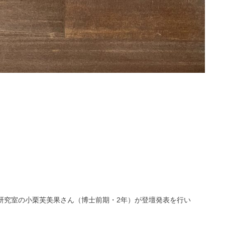
てきました。本研究室の小栗芙美果さん（博士前期・2年）が登壇発表を行い