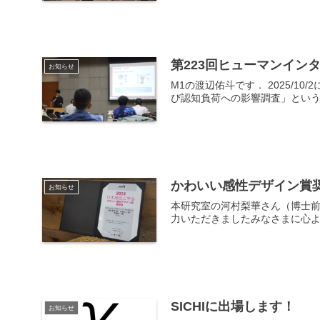
第223回ヒューマンイン
お知らせ
M1の渡辺佑斗です． 2025/
び認知負荷への影響調査」という
かわいい感性デザイン賞
お知らせ
本研究室の河村梨華さん（博士前期
力いただきましたみなさまに心よ
SICHIに出場します！
お知らせ