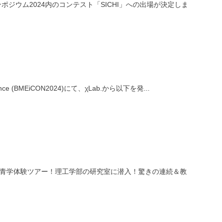
ポジウム2024内のコンテスト「SICHI」への出場が決定しま
nference (BMEiCON2024)にて、χLab.から以下を発...
高生が青学体験ツアー！理工学部の研究室に潜入！驚きの連続＆教