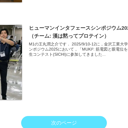
ヒューマンインタフェースシンポジウム20
（チーム: 漢は黙ってプロテイン）
M1の王丸潤之介です． 2025/9/10-12に，金沢
ンポジウム2025において，「MUKI²: 筋電図と眼
生コンテスト(SICHI)に参加してきました...
次のページ