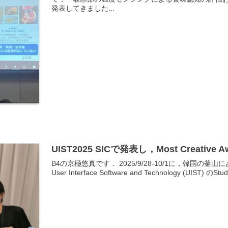
発表してきました...
UIST2025 SICで発表し，Most Creati
B4の京極悠真です． 2025/9/28-10/1に，韓国の釜山に
User Interface Software and Technology (UIST) のStude