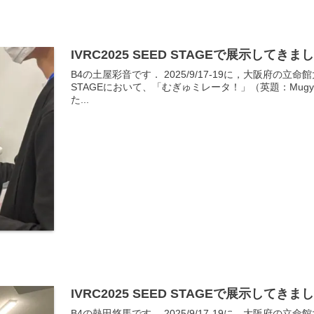
IVRC2025 SEED STAGEで展示して
B4の土屋彩音です． 2025/9/17-19に，大阪府の立命
STAGEにおいて、「むぎゅミレータ！」（英題：Mugyu
た...
IVRC2025 SEED STAGEで展示して
B4の熱田悠馬です． 2025/9/17-19に，大阪府の立命