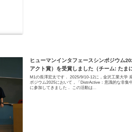
ヒューマンインタフェースシンポジウム20
アクト賞）を受賞しました（チーム: たま
M1の長澤宏太です． 2025/9/10-12に，金沢工
ポジウム2025において，「DistrActive：意識的な
に参加してきました． この活動は...