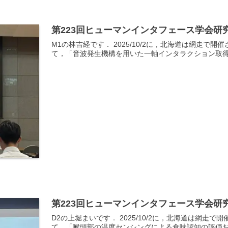
第223回ヒューマンインタフェース学会研
M1の林吉経です． 2025/10/2に，北海道は網走で
て，「音波発生機構を用いた一軸インタラクション取得
第223回ヒューマンインタフェース学会研
D2の上堀まいです． 2025/10/2に，北海道は網走
て，「喉頭部の温度センシングによる食味認知の評価