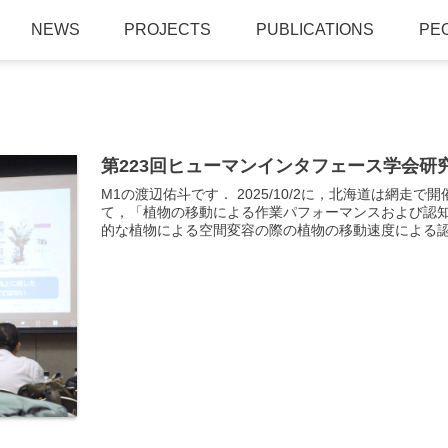
NEWS
PROJECTS
PUBLICATIONS
PE
第223回ヒューマンインタフェース学会
M1の渡辺佑斗です． 2025/10/2に，北海道は網走
て，「植物の移動による作業パフォーマンスおよび認知
的な植物による空間変容の際の植物の移動速度による認知