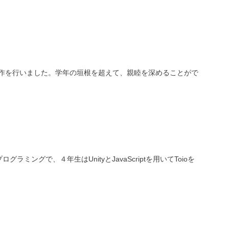
作品制作を行いました。学年の垣根を超えて、親睦を深めることがで
ングで、４年生はUnityとJavaScriptを用いてToioを