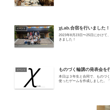
χLab.合宿を行いました！
イベント
2023年8月23日〜25日にか
きました！
ものづく輪講の発表会を
イベント
本日は３年生と合同で、ものづく輪講の
使ったゲームを作成しました。「